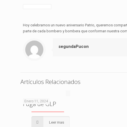
Hoy celebramos un nuevo aniversario Patrio, queremos compart
parte de cada bombero y bombera que conforman nuestra com
segundaPucon
Artículos Relacionados
Enero 11, 2024
Fuga de GLP
Leer mas