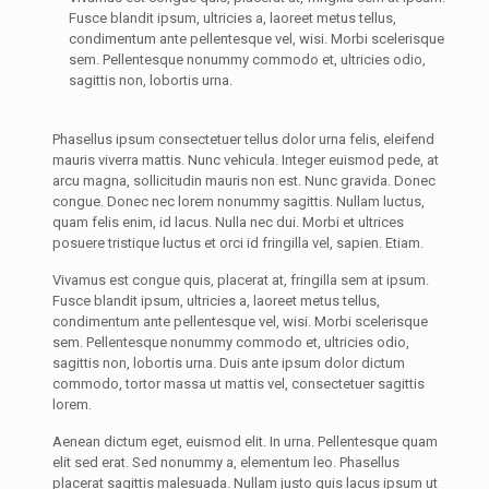
Fusce blandit ipsum, ultricies a, laoreet metus tellus,
condimentum ante pellentesque vel, wisi. Morbi scelerisque
sem. Pellentesque nonummy commodo et, ultricies odio,
sagittis non, lobortis urna.
Phasellus ipsum consectetuer tellus dolor urna felis, eleifend
mauris viverra mattis. Nunc vehicula. Integer euismod pede, at
arcu magna, sollicitudin mauris non est. Nunc gravida. Donec
congue. Donec nec lorem nonummy sagittis. Nullam luctus,
quam felis enim, id lacus. Nulla nec dui. Morbi et ultrices
posuere tristique luctus et orci id fringilla vel, sapien. Etiam.
Vivamus est congue quis, placerat at, fringilla sem at ipsum.
Fusce blandit ipsum, ultricies a, laoreet metus tellus,
condimentum ante pellentesque vel, wisi. Morbi scelerisque
sem. Pellentesque nonummy commodo et, ultricies odio,
sagittis non, lobortis urna. Duis ante ipsum dolor dictum
commodo, tortor massa ut mattis vel, consectetuer sagittis
lorem.
Aenean dictum eget, euismod elit. In urna. Pellentesque quam
elit sed erat. Sed nonummy a, elementum leo. Phasellus
placerat sagittis malesuada. Nullam justo quis lacus ipsum ut