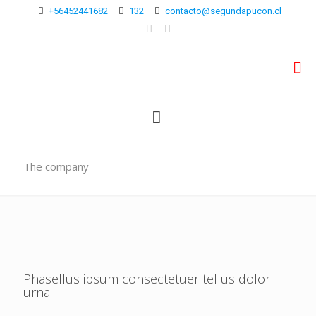
+56452441682
132
contacto@segundapucon.cl
The company
Phasellus ipsum consectetuer tellus dolor
urna