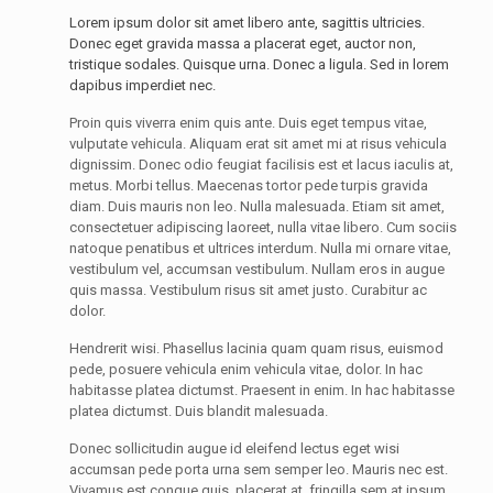
Lorem ipsum dolor sit amet libero ante, sagittis ultricies.
Donec eget gravida massa a placerat eget, auctor non,
tristique sodales. Quisque urna. Donec a ligula. Sed in lorem
dapibus imperdiet nec.
Proin quis viverra enim quis ante. Duis eget tempus vitae,
vulputate vehicula. Aliquam erat sit amet mi at risus vehicula
dignissim. Donec odio feugiat facilisis est et lacus iaculis at,
metus. Morbi tellus. Maecenas tortor pede turpis gravida
diam. Duis mauris non leo. Nulla malesuada. Etiam sit amet,
consectetuer adipiscing laoreet, nulla vitae libero. Cum sociis
natoque penatibus et ultrices interdum. Nulla mi ornare vitae,
vestibulum vel, accumsan vestibulum. Nullam eros in augue
quis massa. Vestibulum risus sit amet justo. Curabitur ac
dolor.
Hendrerit wisi. Phasellus lacinia quam quam risus, euismod
pede, posuere vehicula enim vehicula vitae, dolor. In hac
habitasse platea dictumst. Praesent in enim. In hac habitasse
platea dictumst. Duis blandit malesuada.
Donec sollicitudin augue id eleifend lectus eget wisi
accumsan pede porta urna sem semper leo. Mauris nec est.
Vivamus est congue quis, placerat at, fringilla sem at ipsum.